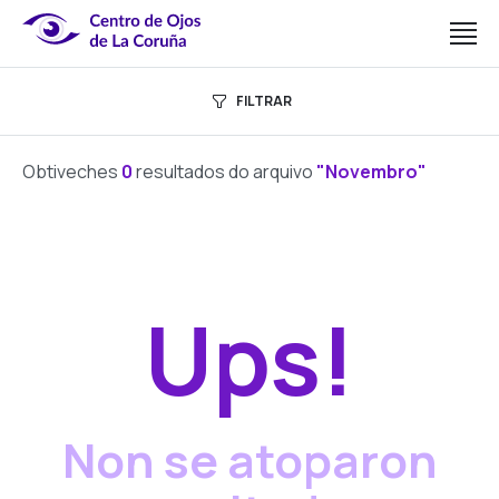
FILTRAR
Obtiveches
0
resultados do arquivo
"Novembro"
Ups!
Non se atoparon