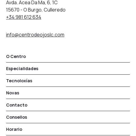
Avda. Acea Da Ma, 6, 1C
15670 - O Burgo, Culleredo
+34 981 612 634
info@centrodeojoslc.com
O Centro
Especialidades
Tecnoloxías
Novas
Contacto
Consellos
Horario