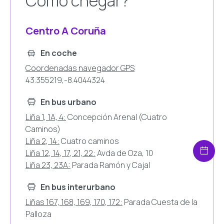
Como chegar?
Centro A Coruña
En coche
Coordenadas navegador GPS
43.355219,-8.4044324
En bus urbano
Liña 1, 1A, 4:
Concepción Arenal (Cuatro
Caminos)
Liña 2, 14:
Cuatro caminos
Liña 12, 14, 17, 21, 22:
Avda de Oza, 10
Liña 23, 23A:
Parada Ramón y Cajal
En bus interurbano
Liñas 167, 168, 169, 170, 172:
Parada Cuesta de la
Palloza