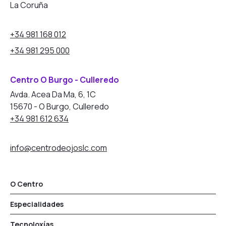
La Coruña
+34 981 168 012
+34 981 295 000
Centro O Burgo - Culleredo
Avda. Acea Da Ma, 6, 1C
15670 - O Burgo, Culleredo
+34 981 612 634
info@centrodeojoslc.com
O Centro
Especialidades
Tecnoloxías