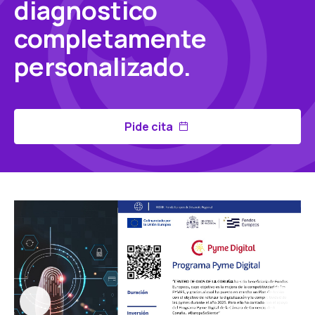
diagnostico
completamente
personalizado.
Pide cita
 as