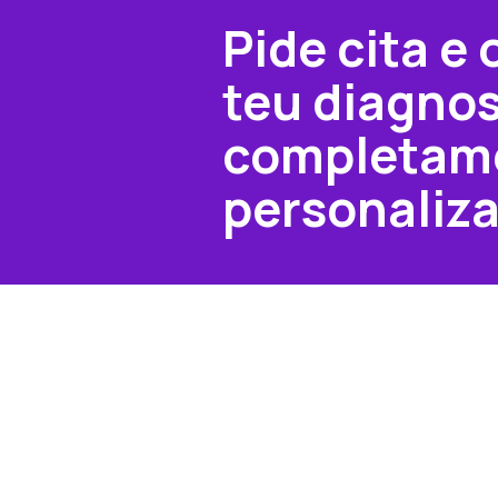
Pide cita e 
teu diagnos
completam
personaliz