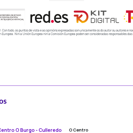
Con todo, os puntos de vista e as opinións expresadas son unicamente os do autor ou autores e no
 Europea. Nin a Unión Europea nin a Comisión Europea poden ser consideradas responsables da
Centro O Burgo - Culleredo
O Centro