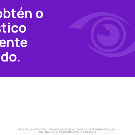
obtén o
tico
ente
ado.