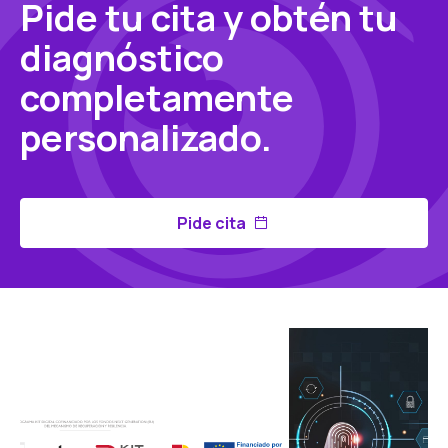
Pide tu cita y obtén tu
diagnóstico
completamente
personalizado.
Pide cita