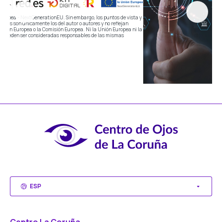
ta y
i la
ESP